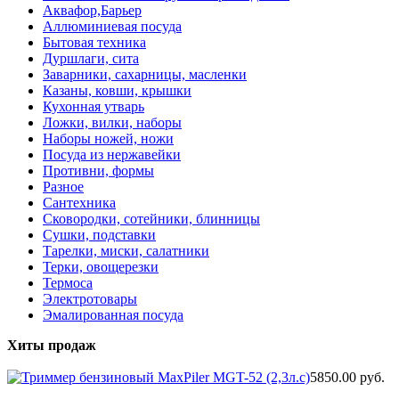
Аквафор,Барьер
Аллюминиевая посуда
Бытовая техника
Дуршлаги, сита
Заварники, сахарницы, масленки
Казаны, ковши, крышки
Кухонная утварь
Ложки, вилки, наборы
Наборы ножей, ножи
Посуда из нержавейки
Противни, формы
Разное
Сантехника
Сковородки, сотейники, блинницы
Сушки, подставки
Тарелки, миски, салатники
Терки, овощерезки
Термоса
Электротовары
Эмалированная посуда
Хиты продаж
5850.00 руб.