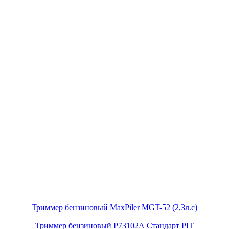
Триммер бензиновый MaxPiler MGT-52 (2,3л.с)
Триммер бензиновый Р73102А Стандарт PIT