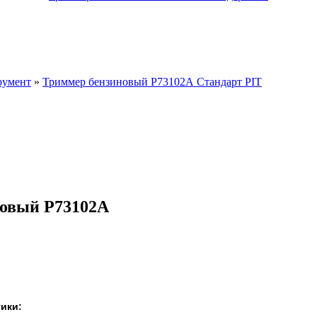
трумент
»
Триммер бензиновый Р73102А Стандарт PIT
овый Р73102А
ики: