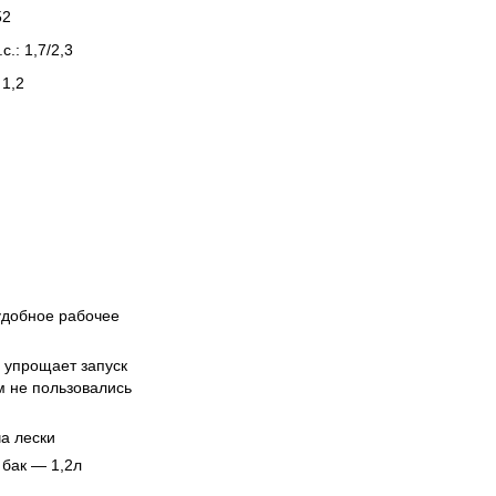
52
.: 1,7/2,3
 1,2
удобное рабочее
 упрощает запуск
м не пользовались
а лески
бак — 1,2л