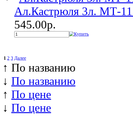
Ал.Кастрюля 3л. МТ-11
545.00р.
1
2
3
Далее
↑ По названию
↓
По названию
↑
По цене
↓
По цене