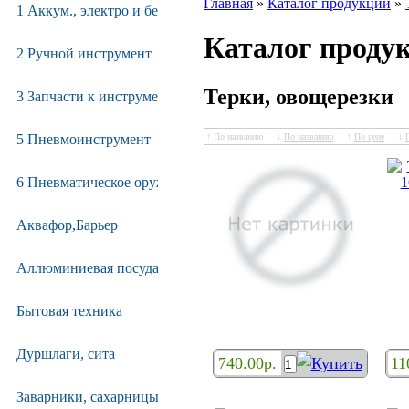
Главная
»
Каталог продукции
»
1 Аккум., электро и бензо инструмент
Каталог проду
2 Ручной инструмент
Терки, овощерезки
3 Запчасти к инструменту
↑ По названию
↓
По названию
↑
По цене
↓
5 Пневмоинструмент
6 Пневматическое оружие и расходники
Аквафор,Барьер
Аллюминиевая посуда
Овощерезка VETTA "Супер
Т
Бытовая техника
Слайсер" 14пр. (885-042)
же
Дуршлаги, сита
740.00р.
11
Заварники, сахарницы, масленки