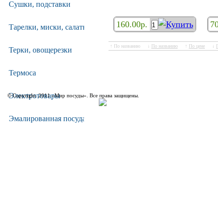
деревянная (884-085)
Сушки, подставки
160.00р.
70
Тарелки, миски, салатники
↑ По названию
↓
По названию
↑
По цене
↓
Терки, овощерезки
Термоса
Электротовары
© Copyright. 2011 «Мир посуды». Все права защищены.
Эмалированная посуда