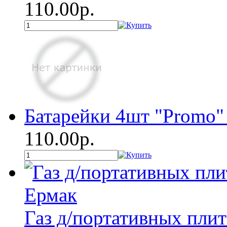
110.00р.
Батарейки 4шт "Promo"
110.00р.
Газ д/­портативных пли