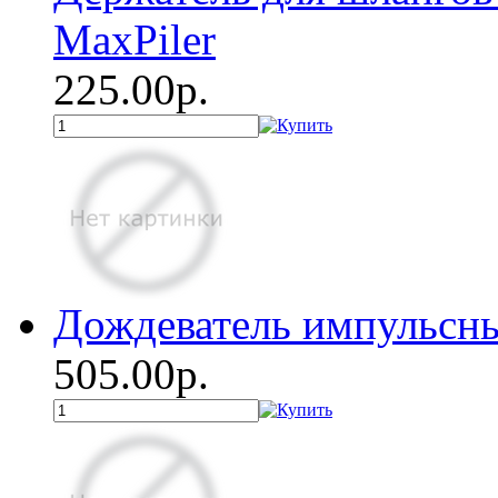
MaxPiler
225.00р.
Дождеватель импульсн
505.00р.